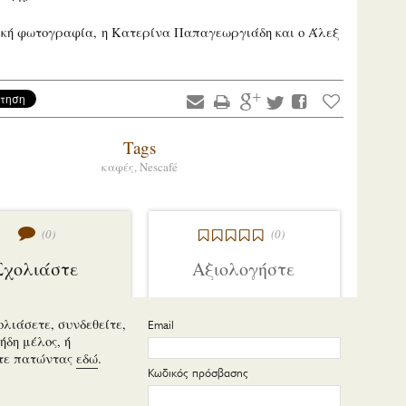
ική φωτογραφία, η Κατερίνα Παπαγεωργιάδη και ο Άλεξ
Tags
καφές,
Nescafé
(0)
(0)
Σχολιάστε
Αξιολογήστε
ολιάσετε, συνδεθείτε,
Email
ήδη μέλος, ή
τε πατώντας
εδώ
.
Κωδικός πρόσβασης