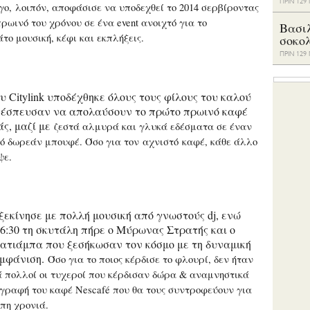
ΠΡΙΝ 12
γο, λοιπόν, αποφάσισε να υποδεχθεί το 2014 σερβίροντας
ρωινό του χρόνου σε ένα event ανοιχτό για το
Βασι
άτο μουσική, κέφι και εκπλήξεις.
σοκο
ΠΡΙΝ 12
υ Citylink υποδέχθηκε όλους τους φίλους του καλού
 έσπευσαν να απολαύσουν το πρώτο πρωινό καφέ
άς, μαζί με
ζεστά αλμυρά και γλυκά εδέσματα σε έναν
ό δωρεάν μπουφέ. Όσο για τον αχνιστό καφέ, κάθε άλλο
ψε.
ξεκίνησε με πολλή μουσική από γνωστούς dj, ενώ
06:30 τη σκυτάλη πήρε ο Μύρωνας Στρατής και ο
ατιάμπα που ξεσήκωσαν τον κόσμο με τη δυναμική
 εμφάνιση.
Όσο για το ποιος κέρδισε το φλουρί, δεν ήταν
ά πολλοί οι τυχεροί που κέρδισαν δώρα & αναμνηστικά
ογραφή του καφέ Nescafé που θα τους συντροφεύουν για
πη χρονιά.