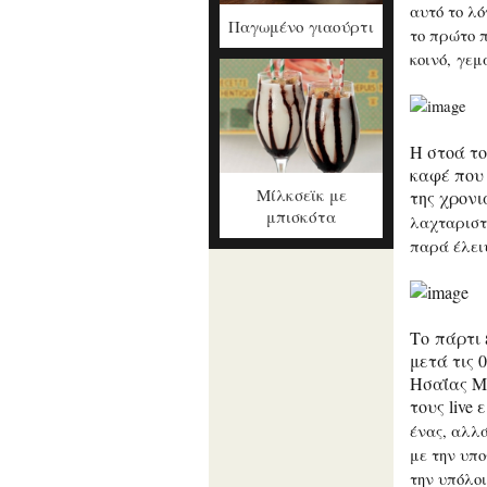
αυτό το λό
Παγωμένο γιαούρτι
το πρώτο π
κοινό, γεμ
Η στοά το
καφέ που
Μίλκσεϊκ με
της χρονι
μπισκότα
λαχταριστ
παρά έλει
Το πάρτι 
μετά τις 
Ησαΐας Μ
τους live
ένας, αλλ
με την υπ
την υπόλοι