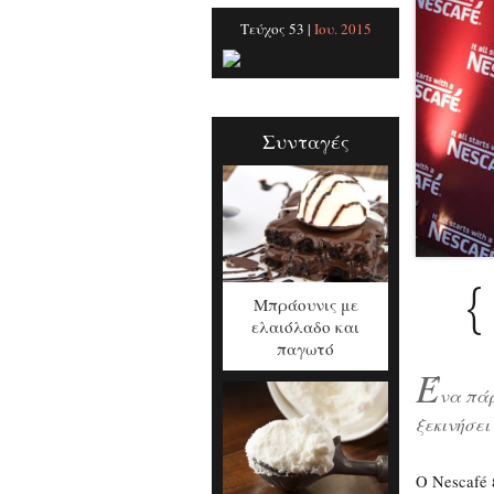
Τεύχος 53 |
Ιου. 2015
Συνταγές
{
Μπράουνις με
ελαιόλαδο και
παγωτό
Έ
να πάρ
ξεκινήσει
Ο Nescafé