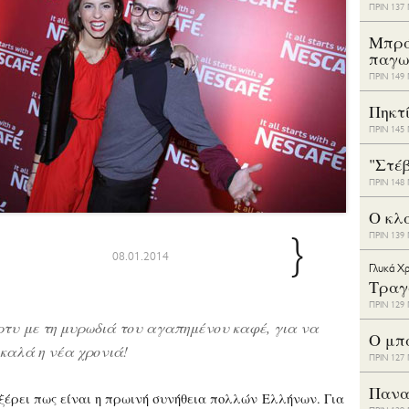
ΠΡΙΝ 13
Μπρά
παγω
ΠΡΙΝ 14
Πηκτ
ΠΡΙΝ 14
"Στέ
ΠΡΙΝ 14
Ο κλα
}
ΠΡΙΝ 13
08.01.2014
Γλυκά Χρ
Τραγ
ΠΡΙΝ 12
τυ με τη μυρωδιά του αγαπημένου καφέ, για να
Ο μπ
 καλά η νέα χρονιά!
ΠΡΙΝ 12
Πανα
 ξέρει πως είναι η πρωινή συνήθεια πολλών Ελλήνων. Για