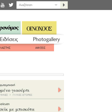
Eιδήσεις
Photogallery
ΠΛΑΣΤΗΣ
ΑΦΙΞΕΙΣ
αγωτομηχανή
μένο γιαούρτι
0 ΜΗΝΕΣ
ΓΛΥΚΕΣ ΙΣΤΟΡΙΕΣ
οσίευση
σεϊκ με μπισκότα