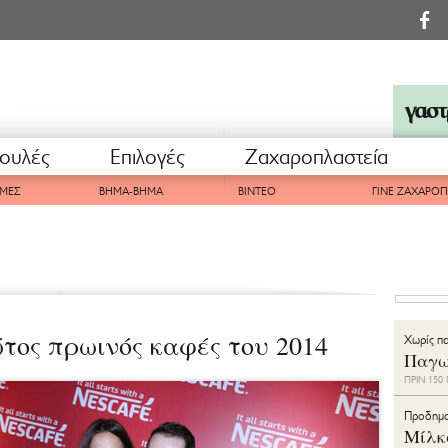
ουλές
Επιλογές
Ζαχαροπλαστεία
ΜΕΣ
ΒΗΜΑ-ΒΗΜΑ
ΒΙΝΤΕΟ
ΓΙΝΕ ΖΑΧΑΡΟ
τος πρωινός καφές του 2014
Χωρίς π
Παγω
ΠΡΙΝ 15
Προδημ
Μίλκ