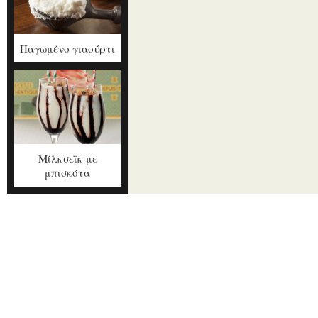
Παγωμένο γιαούρτι
Μίλκσεϊκ με
μπισκότα