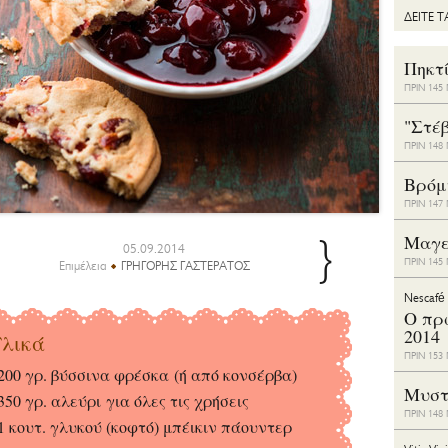
ΔΕΙΤΕ 
Πηκτ
ΠΡΙΝ 14
"Στέ
ΠΡΙΝ 14
Bρόμ
ΠΡΙΝ 14
}
Μαγε
05.09.2014
ΠΡΙΝ 14
Επιμέλεια
ΓΡΗΓΟΡΗΣ ΓΑΣΤΕΡΑΤΟΣ
Nescafé
Ο πρ
2014
λικά
ΠΡΙΝ 15
200 γρ. βύσσινα φρέσκα (ή από κονσέρβα)
Μυστ
350 γρ. αλεύρι για όλες τις χρήσεις
ΠΡΙΝ 14
1 κουτ. γλυκού (κοφτό) μπέικιν πάουντερ