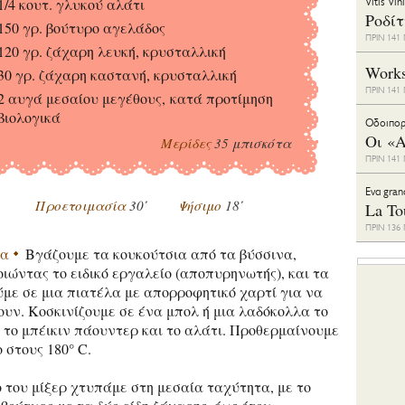
1/4 κουτ. γλυκού αλάτι
Vitis Vin
Ροδί
150 γρ. βούτυρο αγελάδος
ΠΡΙΝ 14
120 γρ. ζάχαρη λευκή, κρυσταλλική
Work
30 γρ. ζάχαρη καστανή, κρυσταλλική
ΠΡΙΝ 14
2 αυγά μεσαίου μεγέθους, κατά προτίμηση
βιολογικά
Οδοιπορ
Οι «Α
Μερίδες
35 μπισκότα
ΠΡΙΝ 14
Eνα gran
Προετοιμασία
30΄
Ψήσιμο
18΄
La To
ΠΡΙΝ 13
ία
Βγάζουμε τα κουκούτσια από τα βύσσινα,
ιώντας το ειδικό εργαλείο (αποπυρηνωτής), και τα
με σε μια πιατέλα με απορροφητικό χαρτί για να
υν. Κοσκινίζουμε σε ένα μπολ ή μια λαδόκολλα το
 το μπέικιν πάουντερ και το αλάτι. Προθερμαίνουμε
 στους 180° C.
 του μίξερ χτυπάμε στη μεσαία ταχύτητα, με το