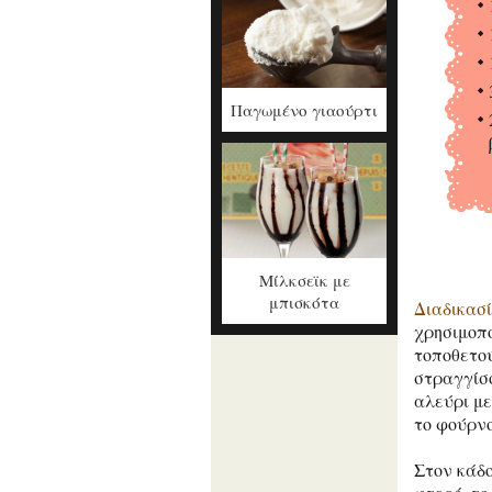
Παγωμένο γιαούρτι
Μίλκσεϊκ με
μπισκότα
Διαδικασ
χρησιμοπο
τοποθετού
στραγγίσο
αλεύρι με
το φούρνο
Στον κάδο