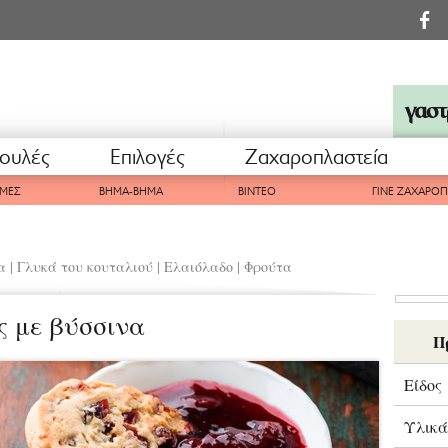
ουλές
Επιλογές
Ζαχαροπλαστεία
ΜΕΣ
ΒΗΜΑ-ΒΗΜΑ
ΒΙΝΤΕΟ
ΓΙΝΕ ΖΑΧΑΡΟ
α
|
Γλυκά του κουταλιού
|
Ελαιόλαδο
|
Φρούτα
ς με βύσσινα
Π
Είδος
Υλικά