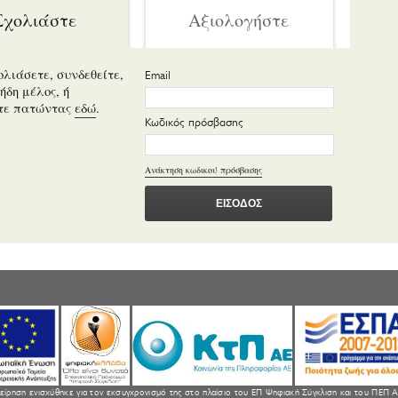
Σχολιάστε
Αξιολογήστε
ολιάσετε, συνδεθείτε,
Email
ήδη μέλος, ή
τε πατώντας
εδώ
.
Κωδικός πρόσβασης
Ανάκτηση κωδικού πρόσβασης
είρηση ενισχύθηκε για τον εκσυγχρονισμό της στο πλαίσιο του ΕΠ Ψηφιακή Σύγκλιση και του ΠΕΠ Α