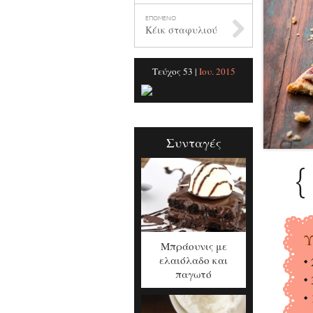
ΕΠΟΜΕΝΟ
Κέικ σταφυλιού
Τεύχος 53 |
Ιου. 2015
Συνταγές
{
Υ
Μπράουνις με
ελαιόλαδο και
παγωτό