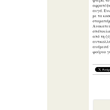
φτερό, το
αφρατέψει
αυγά. Ενώ
με τα κοσ
σταματάμε
Ανακατεύ
σπάτουλα 
από τη ζύ
αντικολλη
ανάμεσά τ
φούρνο γι