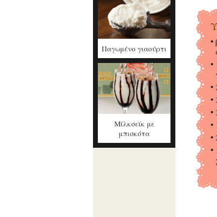
Υ
Παγωμένο γιαούρτι
Μίλκσεϊκ με
μπισκότα