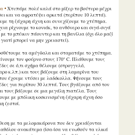
ία
Χτυπάμε πολύ καλά στο μίξερ το βούτυρο μέχρι
ει και να αφρατέψει αρκετά (περίπου 10 λεπτά).
με τη ζάχαρη άχνη και συνεχίζουμε το χτύπημα.
εια ρίχνουμε το κονιάκ, το ανθόνερο και σιγά-σιγά
 με το μπέικιν πάουντερ και τη βανίλια (όχι όλο μαζί
 γιατί μπορεί να μην χρειαστεί).
οσθέτουμε τα αμύγδαλα και σταματάμε το χτύπημα.
ίνουμε τον φούρνο στους 170° C. Πλάθουμε τους
δες σε ό,τι σχήμα θέλουμε (στρογγυλό,
ρο κ.λπ.) και τους βάζουμε στη λαμαρίνα του
ου έχουμε ντύσει με λαδόκολλα. Ψήνουμε τους
δες για περίπου 30 λεπτά. Τους βγάζουμε από τον
ι τους βάζουμε σε μια μεγάλη πιατέλα. Τους
ουμε με μπόλικη κοσκινισμένη ζάχαρη άχνη όσο
μη ζεστοί.
θεση με τα μελομακάρονα που δεν χρειάζονται
καθόλου ανακάτεμα (ίσα-ίσα να ενωθούν τα υλικά