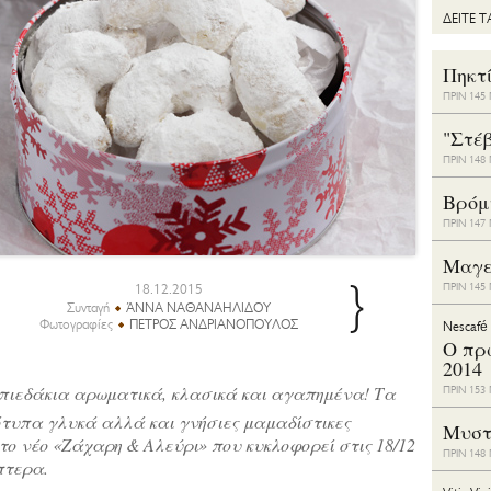
ΔΕΙΤΕ 
Πηκτ
ΠΡΙΝ 14
"Στέ
ΠΡΙΝ 14
Bρόμ
ΠΡΙΝ 14
Μαγε
}
18.12.2015
ΠΡΙΝ 14
Συνταγή
ΆΝΝΑ ΝΑΘΑΝΑΗΛΙΔΟΥ
Φωτογραφίες
ΠΕΤΡΟΣ ΑΝΔΡΙΑΝΟΠΟΥΛΟΣ
Nescafé
Ο πρ
2014
πιεδάκια αρωματικά, κλασικά και αγαπημένα! Τα
ΠΡΙΝ 15
ότυπα γλυκά αλλά και γνήσιες μαμαδίστικες
Μυστ
το νέο «Ζάχαρη & Αλεύρι» που κυκλοφορεί στις 18/12
ΠΡΙΝ 14
πτερα.