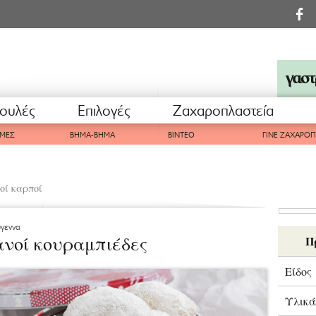
ουλές
Επιλογές
Ζαχαροπλαστεία
ΜΕΣ
ΒΗΜΑ-ΒΗΜΑ
ΒΙΝΤΕΟ
ΓΙΝΕ ΖΑΧΑΡΟ
οί καρποί
ύγεννα
νοί κουραμπιέδες
Π
Είδος
Υλικά