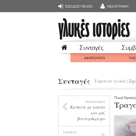
ΕΙΣΟΔΟΣ ΜΕΛΩΝ
ΝΕΑ ΕΓΓΡΑΦΗ
Συνταγές
Συμβ
ΑΦΙΕΡΩΜΑΤΑ
ΓΝΩ
Συνταγές
Γιορτινά γλυκά
|
Ξηρ
Γλυκά Χριστο
Τραγα
ΠΡΟΗΓΟΥΜΕΝΟ
Καπκεϊκ με κακάο
και ροζ
βουτυρόκρεμα
ΕΠΟΜΕΝΟ