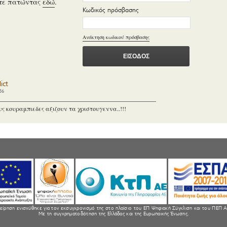
τε πατώντας
εδώ
.
Κωδικός πρόσβασης
Ανάκτηση κωδικού πρόσβασης
ict
56
υς κουραμπιεδες αξιζουν τα χριστουγεννα..!!!
είρηση ενισχύθηκε για τον εκσυγχρονισμό της στο πλαίσιο του ΕΠ Ψηφιακή Σύγκλιση και του ΠΕΠ Α
Με τη συγχρηματοδότηση της Ελλάδας και της Ευρωπαικής Ένωσης.