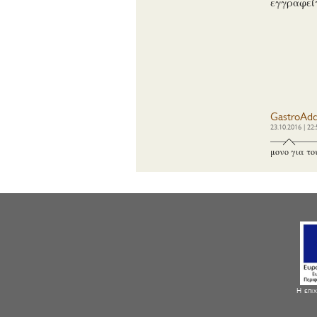
εγγραφεί
GastroAdd
23.10.2016 | 22:
μονο για το
Η επιχ