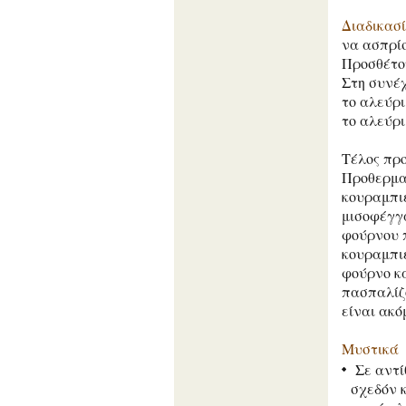
Διαδικασ
να ασπρίσ
Προσθέτου
Στη συνέχ
το αλεύρι
το αλεύρι
Τέλος πρ
Προθερμα
κουραμπιέ
μισοφέγγα
φούρνου π
κουραμπιέ
φούρνο κα
πασπαλίζ
είναι ακό
Μυστικά
Σε αντί
σχεδόν 