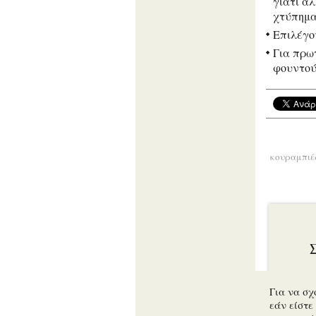
γιατί α
χτύπημ
Επιλέγο
Για πρω
φουντού
κουραμπιέ
Για να σχ
εάν είστε 