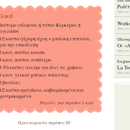
Vitis Vin
Ροδί
ΠΡΙΝ 14
λικά
Work
βούτυρο γάλακτος ή τύπου Κερκύρας ή
ΠΡΙΝ 14
αγελάδος
1/2 κούπα ζάχαρη άχνη + μπόλικη επιπλέον,
Οδοιπορ
για την επικάλυψη
Οι «Α
2 κουτ. σούπας κονιάκ
ΠΡΙΝ 14
3 κουτ. σούπας ανθόνερο
Eνα gran
La To
3-3½ κούπες αλεύρι για όλες τις χρήσεις
ΠΡΙΝ 13
1 κουτ. γλυκού μπέικιν πάουντερ
2 βανίλιες
1/2 κούπα αμύγδαλα, καβουρδισμένα και
χοντροκομμένα
Μερίδες
για περίπου 1 κιλό
Προετοιμασία
περίπου 30΄