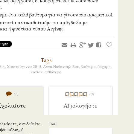
λλιώς σφίγγουν), οι κουραμπιέδες θέλουν πολύ
α.
υμε ένα καλό βούτυρο για να γίνουν πιο αρωματικοί.
τοτυπία αντικαθιστούμε τα αμύγδαλα με
κια ή φυστίκια τύπου Αιγίνης.
Tags
δες,
Χριστούγεννα 2015,
Άννα Ναθαναηλίδου,
βούτυρο,
ζάχαρη,
κονιάκ,
ανθόνερο
(1)
(0)
Σχολιάστε
Αξιολογήστε
ολιάσετε, συνδεθείτε,
Email
ήδη μέλος, ή