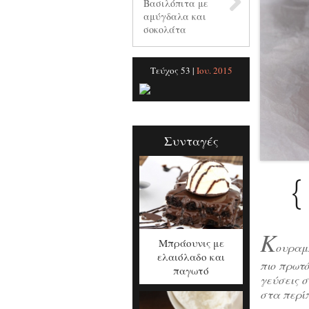
Βασιλόπιτα με
αμύγδαλα και
σοκολάτα
Τεύχος 53 |
Ιου. 2015
Συνταγές
{
Κ
Μπράουνις με
ουραμ
ελαιόλαδο και
πιο πρωτ
παγωτό
γεύσεις σ
στα περί