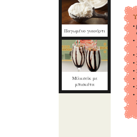
Υ
Παγωμένο γιαούρτι
Μίλκσεϊκ με
μπισκότα