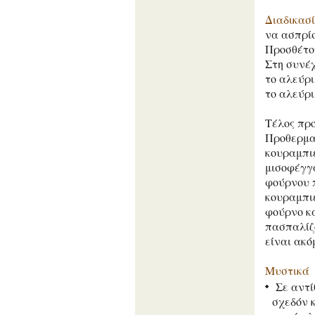
Διαδικασ
να ασπρίσ
Προσθέτου
Στη συνέχ
το αλεύρι
το αλεύρι
Τέλος πρ
Προθερμα
κουραμπιέ
μισοφέγγα
φούρνου π
κουραμπιέ
φούρνο κα
πασπαλίζ
είναι ακό
Μυστικά
Σε αντί
σχεδόν 