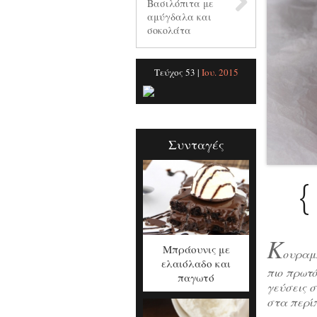
Βασιλόπιτα με
αμύγδαλα και
σοκολάτα
Τεύχος 53 |
Ιου. 2015
Συνταγές
{
Κ
Μπράουνις με
ουραμ
ελαιόλαδο και
πιο πρωτ
παγωτό
γεύσεις σ
στα περί