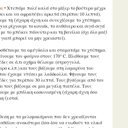
ία
Χτυπάμε πολύ καλά στο μίξερ το βούτυρο μέχρι
ει και να αφρατέψει αρκετά (περίπου 10 λεπτά).
με τη ζάχαρη άχνη και συνεχίζουμε το χτύπημα.
εια ρίχνουμε το κονιάκ, το ανθόνερο και σιγά-σιγά
 με το μπέικιν πάουντερ και τη βανίλια (όχι όλο μαζί
 γιατί μπορεί να μην χρειαστεί).
οσθέτουμε τα αμύγδαλα και σταματάμε το χτύπημα.
ίνουμε τον φούρνο στους 170° C. Πλάθουμε τους
δες σε ό,τι σχήμα θέλουμε (στρογγυλό,
ρο κ.λπ.) και τους βάζουμε στη λαμαρίνα του
ου έχουμε ντύσει με λαδόκολλα. Ψήνουμε τους
δες για περίπου 30 λεπτά. Τους βγάζουμε από τον
ι τους βάζουμε σε μια μεγάλη πιατέλα. Τους
ουμε με μπόλικη κοσκινισμένη ζάχαρη άχνη όσο
μη ζεστοί.
θεση με τα μελομακάρονα που δεν χρειάζονται
καθόλου ανακάτεμα (ίσα-ίσα να ενωθούν τα υλικά