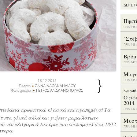
ΔΕΙΤΕ 
Πηκτ
ΠΡΙΝ 14
"Στέ
ΠΡΙΝ 14
Bρόμ
ΠΡΙΝ 14
Μαγε
}
18.12.2015
ΠΡΙΝ 14
Συνταγή
ΆΝΝΑ ΝΑΘΑΝΑΗΛΙΔΟΥ
Φωτογραφίες
ΠΕΤΡΟΣ ΑΝΔΡΙΑΝΟΠΟΥΛΟΣ
Nescafé
Ο πρ
2014
πιεδάκια αρωματικά, κλασικά και αγαπημένα! Τα
ΠΡΙΝ 15
ότυπα γλυκά αλλά και γνήσιες μαμαδίστικες
Μυστ
το νέο «Ζάχαρη & Αλεύρι» που κυκλοφορεί στις 18/12
ΠΡΙΝ 14
πτερα.