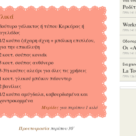
Vitis Vin
Ροδί
ΠΡΙΝ 14
λικά
Work
βούτυρο γάλακτος ή τύπου Κερκύρας ή
ΠΡΙΝ 14
αγελάδος
1/2 κούπα ζάχαρη άχνη + μπόλικη επιπλέον,
Οδοιπορ
για την επικάλυψη
Οι «Α
2 κουτ. σούπας κονιάκ
ΠΡΙΝ 14
3 κουτ. σούπας ανθόνερο
Eνα gran
La To
3-3½ κούπες αλεύρι για όλες τις χρήσεις
ΠΡΙΝ 13
1 κουτ. γλυκού μπέικιν πάουντερ
2 βανίλιες
1/2 κούπα αμύγδαλα, καβουρδισμένα και
χοντροκομμένα
Μερίδες
για περίπου 1 κιλό
Προετοιμασία
περίπου 30΄