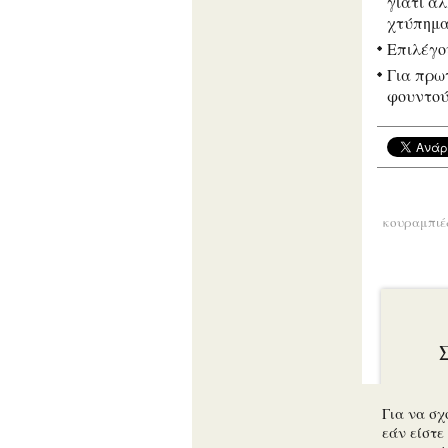
γιατί α
χτύπημ
Επιλέγο
Για πρω
φουντού
κουραμπιέ
Για να σχ
εάν είστε 