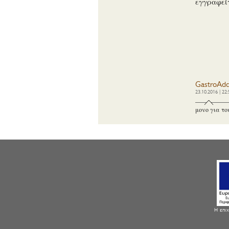
εγγραφεί
GastroAdd
23.10.2016 | 22:
μονο για το
Η επιχ