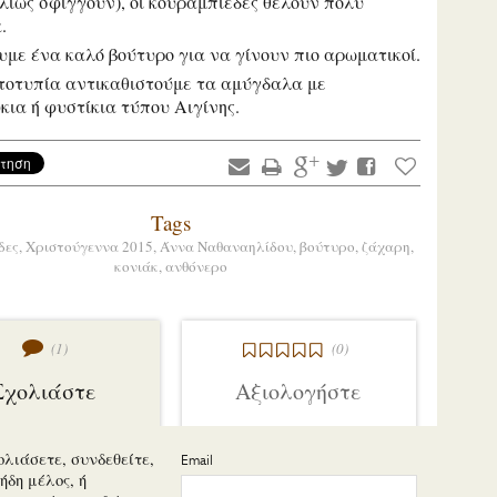
λλιώς σφίγγουν), οι κουραμπιέδες θέλουν πολύ
α.
υμε ένα καλό βούτυρο για να γίνουν πιο αρωματικοί.
τοτυπία αντικαθιστούμε τα αμύγδαλα με
κια ή φυστίκια τύπου Αιγίνης.
Tags
δες,
Χριστούγεννα 2015,
Άννα Ναθαναηλίδου,
βούτυρο,
ζάχαρη,
κονιάκ,
ανθόνερο
(1)
(0)
Σχολιάστε
Αξιολογήστε
ολιάσετε, συνδεθείτε,
Email
ήδη μέλος, ή