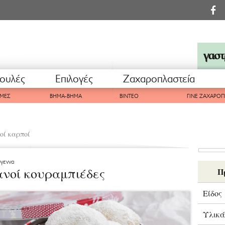
ουλές
Επιλογές
Ζαχαροπλαστεία
ΜΕΣ
ΒΗΜΑ-ΒΗΜΑ
ΒΙΝΤΕΟ
ΓΙΝΕ ΖΑΧΑΡΟ
οί καρποί
ύγεννα
νοί κουραμπιέδες
Π
Είδος
Υλικά