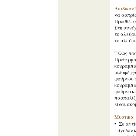
Διαδικασ
να ασπρίσ
Προσθέτου
Στη συνέχ
το αλεύρι
το αλεύρι
Τέλος πρ
Προθερμα
κουραμπιέ
μισοφέγγα
φούρνου π
κουραμπιέ
φούρνο κα
πασπαλίζ
είναι ακό
Μυστικά
Σε αντί
σχεδόν 