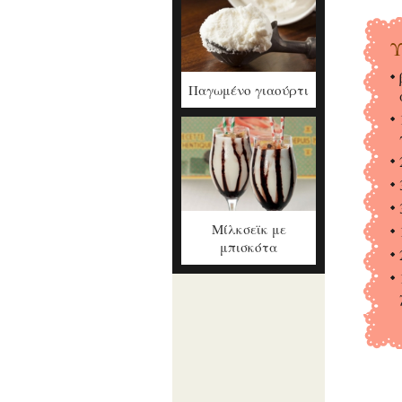
Υ
Παγωμένο γιαούρτι
Μίλκσεϊκ με
μπισκότα