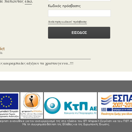
τε πατώντας
εδώ
.
Κωδικός πρόσβασης
Ανάκτηση κωδικού πρόσβασης
ict
56
υς κουραμπιεδες αξιζουν τα χριστουγεννα..!!!
είρηση ενισχύθηκε για τον εκσυγχρονισμό της στο πλαίσιο του ΕΠ Ψηφιακή Σύγκλιση και του ΠΕΠ Α
Με τη συγχρηματοδότηση της Ελλάδας και της Ευρωπαικής Ένωσης.