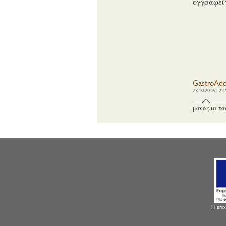
εγγραφεί
GastroAdd
23.10.2016 | 22:
μονο για το
Η επιχ