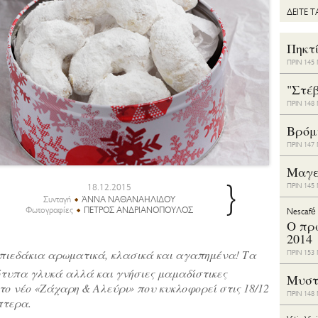
ΔΕΙΤΕ 
Πηκτ
ΠΡΙΝ 14
"Στέ
ΠΡΙΝ 14
Bρόμ
ΠΡΙΝ 14
Μαγε
}
18.12.2015
ΠΡΙΝ 14
Συνταγή
ΆΝΝΑ ΝΑΘΑΝΑΗΛΙΔΟΥ
Φωτογραφίες
ΠΕΤΡΟΣ ΑΝΔΡΙΑΝΟΠΟΥΛΟΣ
Nescafé
Ο πρ
2014
πιεδάκια αρωματικά, κλασικά και αγαπημένα! Τα
ΠΡΙΝ 15
ότυπα γλυκά αλλά και γνήσιες μαμαδίστικες
Μυστ
το νέο «Ζάχαρη & Αλεύρι» που κυκλοφορεί στις 18/12
ΠΡΙΝ 14
πτερα.