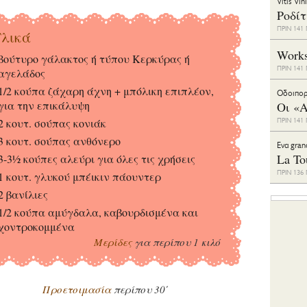
Vitis Vin
Ροδί
ΠΡΙΝ 14
λικά
Work
βούτυρο γάλακτος ή τύπου Κερκύρας ή
ΠΡΙΝ 14
αγελάδος
1/2 κούπα ζάχαρη άχνη + μπόλικη επιπλέον,
Οδοιπορ
για την επικάλυψη
Οι «Α
2 κουτ. σούπας κονιάκ
ΠΡΙΝ 14
3 κουτ. σούπας ανθόνερο
Eνα gran
La To
3-3½ κούπες αλεύρι για όλες τις χρήσεις
ΠΡΙΝ 13
1 κουτ. γλυκού μπέικιν πάουντερ
2 βανίλιες
1/2 κούπα αμύγδαλα, καβουρδισμένα και
χοντροκομμένα
Μερίδες
για περίπου 1 κιλό
Προετοιμασία
περίπου 30΄