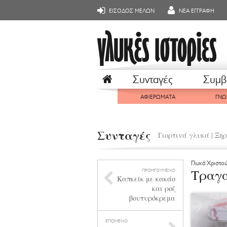
ΕΙΣΟΔΟΣ ΜΕΛΩΝ
ΝΕΑ ΕΓΓΡΑΦΗ
Συνταγές
Συμβ
ΑΦΙΕΡΩΜΑΤΑ
ΓΝΩ
Συνταγές
Γιορτινά γλυκά
|
Ξηρ
Γλυκά Χριστο
Τραγα
ΠΡΟΗΓΟΥΜΕΝΟ
Καπκεϊκ με κακάο
και ροζ
βουτυρόκρεμα
ΕΠΟΜΕΝΟ