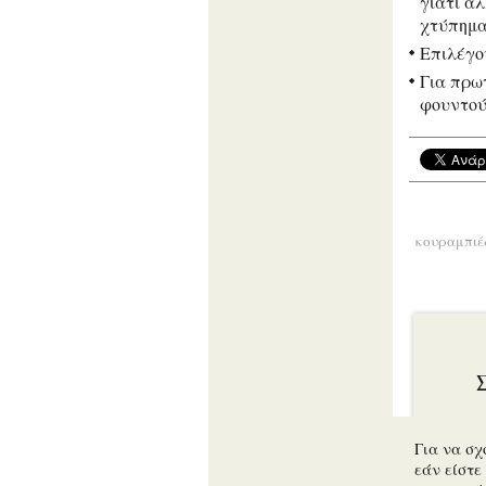
γιατί α
χτύπημ
Επιλέγο
Για πρω
φουντού
κουραμπιέ
Για να σχ
εάν είστε 