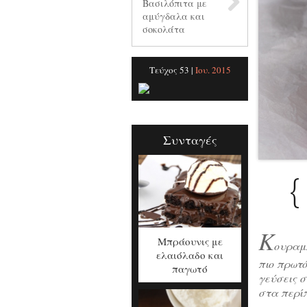
Βασιλόπιτα με
αμύγδαλα και
σοκολάτα
Τεύχος 53 |
Ιου. 2015
Συνταγές
{
Κ
Μπράουνις με
ουραμ
ελαιόλαδο και
πιο πρωτ
παγωτό
γεύσεις σ
στα περί