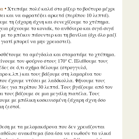
ία
Χτυπάμε πολύ καλά στο μίξερ το βούτυρο μέχρι
ει και να αφρατέψει αρκετά (περίπου 10 λεπτά).
με τη ζάχαρη άχνη και συνεχίζουμε το χτύπημα.
εια ρίχνουμε το κονιάκ, το ανθόνερο και σιγά-σιγά
 με το μπέικιν πάουντερ και τη βανίλια (όχι όλο μαζί
 γιατί μπορεί να μην χρειαστεί).
οσθέτουμε τα αμύγδαλα και σταματάμε το χτύπημα.
ίνουμε τον φούρνο στους 170° C. Πλάθουμε τους
δες σε ό,τι σχήμα θέλουμε (στρογγυλό,
ρο κ.λπ.) και τους βάζουμε στη λαμαρίνα του
ου έχουμε ντύσει με λαδόκολλα. Ψήνουμε τους
δες για περίπου 30 λεπτά. Τους βγάζουμε από τον
ι τους βάζουμε σε μια μεγάλη πιατέλα. Τους
ουμε με μπόλικη κοσκινισμένη ζάχαρη άχνη όσο
μη ζεστοί.
θεση με τα μελομακάρονα που δεν χρειάζονται
καθόλου ανακάτεμα (ίσα-ίσα να ενωθούν τα υλικά