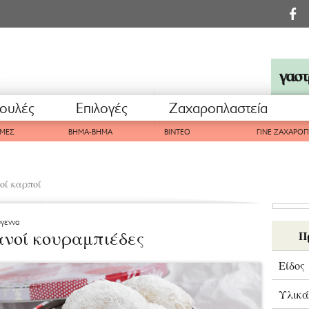
ουλές
Επιλογές
Ζαχαροπλαστεία
ΜΕΣ
ΒΗΜΑ-ΒΗΜΑ
ΒΙΝΤΕΟ
ΓΙΝΕ ΖΑΧΑΡΟ
οί καρποί
ύγεννα
νοί κουραμπιέδες
Π
Είδος
Υλικά