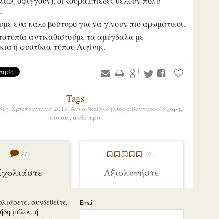
λλιώς σφίγγουν), οι κουραμπιέδες θέλουν πολύ
α.
υμε ένα καλό βούτυρο για να γίνουν πιο αρωματικοί.
τοτυπία αντικαθιστούμε τα αμύγδαλα με
κια ή φυστίκια τύπου Αιγίνης.
Tags
δες,
Χριστούγεννα 2015,
Άννα Ναθαναηλίδου,
βούτυρο,
ζάχαρη,
κονιάκ,
ανθόνερο
(1)
(0)
Σχολιάστε
Αξιολογήστε
ολιάσετε, συνδεθείτε,
Email
ήδη μέλος, ή