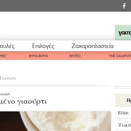
ουλές
Επιλογές
Ζαχαροπλαστεία
ΜΕΣ
ΒΗΜΑ-ΒΗΜΑ
ΒΙΝΤΕΟ
ΓΙΝΕ ΖΑΧΑΡΟ
Γιαούρτι
μηχανή
ένο γιαούρτι
Π
Είδος
Υλικά