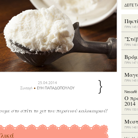
ΔΕΙΤΕ 
Πηκτ
ΠΡΙΝ 14
"Στέ
ΠΡΙΝ 14
Bρόμ
ΠΡΙΝ 14
Μαγε
}
ΠΡΙΝ 14
25.04.2014
Συνταγή
ΕΥΗ ΠΑΠΑΔΟΠΟΥΛΟΥ
Nescafé
Ο πρ
2014
ουμε στο σπίτι το χιτ του περσινού καλοκαιριού!
ΠΡΙΝ 15
Μυστ
ΠΡΙΝ 14
λικά