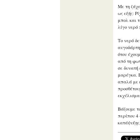
Με τη ζάχ
ως εξής: Ρ
μπολ και τ
λίγο νερό 
Το νερό δε
αυγοδάρτη
ότου έχου
από τη φωτ
σε δυνατή
μαρέγκα. 
απαλά με 
προσθέτουμ
εκχύλισμα
Βάζουμε τ
περίπου 4 
κατάψυξης.