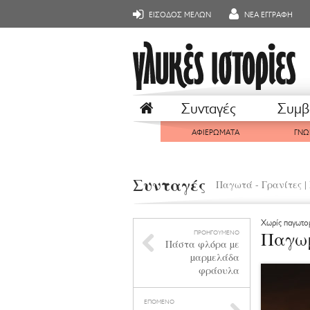
ΕΙΣΟΔΟΣ ΜΕΛΩΝ
ΝΕΑ ΕΓΓΡΑΦΗ
Συνταγές
Συμβ
ΑΦΙΕΡΩΜΑΤΑ
ΓΝΩ
Συνταγές
Παγωτά - Γρανίτες
|
Χωρίς παγωτο
Παγωμ
ΠΡΟΗΓΟΥΜΕΝΟ
Πάστα φλόρα µε
µαρµελάδα
φράουλα
ΕΠΟΜΕΝΟ