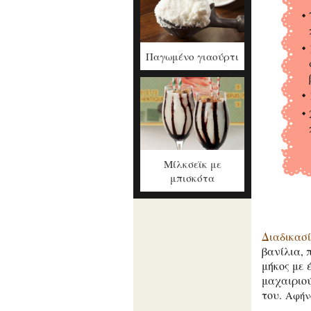
Παγωμένο γιαούρτι
Μίλκσεϊκ με
μπισκότα
Διαδικασ
βανίλια, 
μήκος με 
μαχαιριο
του.
Αφήν