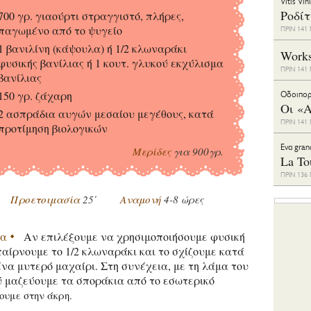
Vitis Vin
Ροδί
700 γρ. γιαούρτι στραγγιστό, πλήρες,
παγωμένο από το ψυγείο
ΠΡΙΝ 14
1 βανιλίνη (κάψουλα) ή 1/2 κλωναράκι
Work
φυσικής βανίλιας ή 1 κουτ. γλυκού εκχύλισμα
ΠΡΙΝ 14
βανίλιας
150 γρ. ζάχαρη
Οδοιπορ
Οι «Α
2 ασπράδια αυγών μεσαίου μεγέθους, κατά
ΠΡΙΝ 14
προτίμηση βιολογικών
Eνα gran
Μερίδες
για 900γρ.
La To
ΠΡΙΝ 13
Προετοιμασία
25΄
Αναμονή
4-8 ώρες
ία
Αν επιλέξουμε να χρησιμοποιήσουμε φυσική
παίρνουμε το 1/2 κλωναράκι και το σχίζουμε κατά
ένα μυτερό μαχαίρι. Στη συνέχεια, με τη λάμα του
ύ μαζεύουμε τα σποράκια από το εσωτερικό
ουμε στην άκρη.