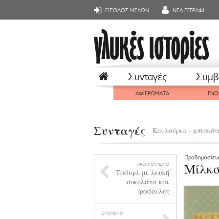
ΕΙΣΟΔΟΣ ΜΕΛΩΝ
ΝΕΑ ΕΓΓΡΑΦΗ
Συνταγές
Συμβ
ΑΦΙΕΡΩΜΑΤΑ
ΓΝΩ
Συνταγές
Κουλούρια - μπισκότ
Προδημοσίευ
Μίλκσ
ΠΡΟΗΓΟΥΜΕΝΟ
Τράιφλ με λευκή
σοκολάτα και
φράουλες
ΕΠΟΜΕΝΟ