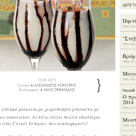
ΔΕΙΤΕ 
Πηκτ
ΠΡΙΝ 14
"Στέ
ΠΡΙΝ 14
Bρόμ
ΠΡΙΝ 14
Μαγε
}
15.05.2015
ΠΡΙΝ 14
Συνταγή
ΑΛΕΞΑΝΔΡΟΣ ΚΟΚΚΟΡΗΣ
Φωτογραφίες
ΆΚΗΣ ΟΡΦΑΝΙΔΗΣ
Nescafé
Ο πρ
2014
 σπιτικό μίλκσεϊκ με χειροποίητα μπισκότα με
ΠΡΙΝ 15
ια σοκολάτας. Αυτά κι άλλα πολλά ιδιαίτερα
Μυστ
 στις Γλυκές Ιστορίες που κυκλοφορούν!
ΠΡΙΝ 14