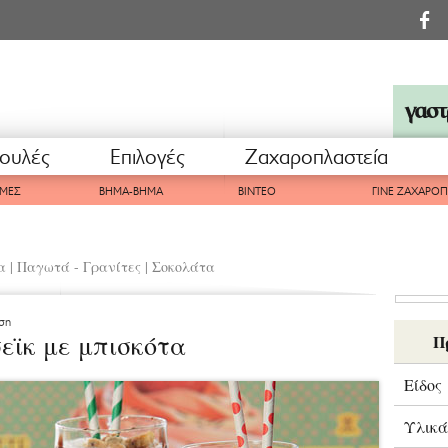
ουλές
Επιλογές
Ζαχαροπλαστεία
ΜΕΣ
ΒΗΜΑ-ΒΗΜΑ
ΒΙΝΤΕΟ
ΓΙΝΕ ΖΑΧΑΡΟ
α
|
Παγωτά - Γρανίτες
|
Σοκολάτα
ση
εϊκ με μπισκότα
Π
Είδος
Υλικά