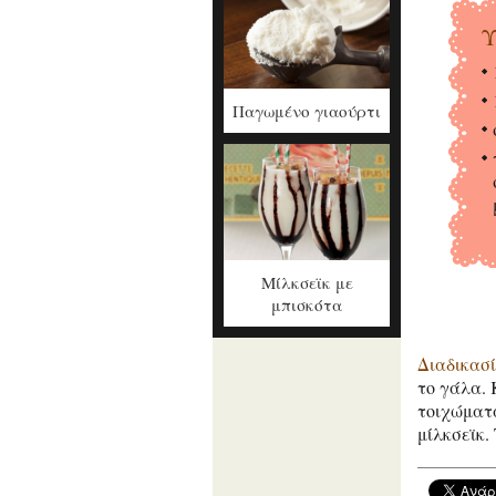
Υ
Παγωμένο γιαούρτι
Μίλκσεϊκ με
μπισκότα
Διαδικασ
το γάλα. 
τοιχώματα
μίλκσεϊκ.