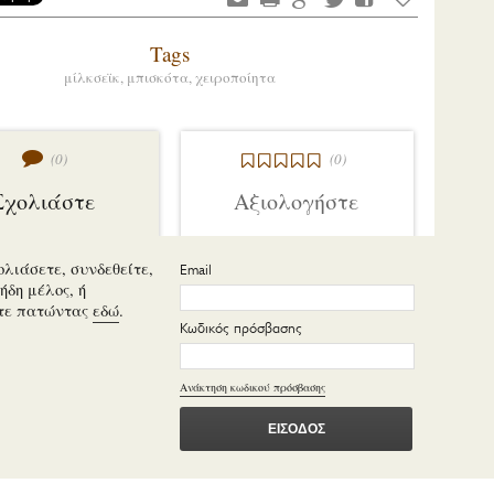
Tags
μίλκσεϊκ,
μπισκότα,
χειροποίητα
(0)
(0)
Σχολιάστε
Αξιολογήστε
ολιάσετε, συνδεθείτε,
Email
ήδη μέλος, ή
τε πατώντας
εδώ
.
Κωδικός πρόσβασης
Ανάκτηση κωδικού πρόσβασης