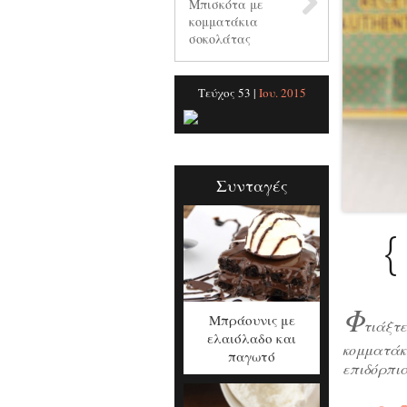
Μπισκότα με
κομματάκια
σοκολάτας
Τεύχος 53 |
Ιου. 2015
Συνταγές
{
Φ
Μπράουνις με
τιάξτε
ελαιόλαδο και
κομματάκ
παγωτό
επιδόρπια