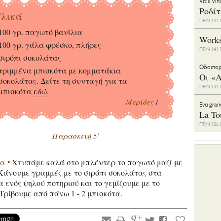
Vitis Vin
Ροδί
λικά
ΠΡΙΝ 14
100 γρ. παγωτό βανίλια
Work
100 γρ. γάλα φρέσκο, πλήρες
ΠΡΙΝ 14
σιρόπι σοκολάτας
Οδοιπορ
τριμμένα μπισκότα με κομματάκια
Οι «Α
σοκολάτας. Δείτε τη συνταγή για τα
ΠΡΙΝ 14
μπισκότα
εδώ
.
Μερίδες
1
Eνα gran
La To
ΠΡΙΝ 13
Παρασκευή
5΄
ία
Χτυπάμε καλά στο μπλέντερ το παγωτό μαζί με
Κάνουμε γραμμές με το σιρόπι σοκολάτας στα
 ενός ψηλού ποτηριού και το γεμίζουμε με το
 Τρίβουμε από πάνω 1 - 2 μπισκότα.