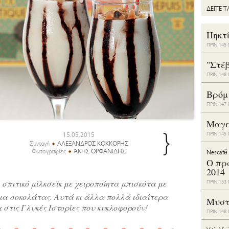
ΔΕΙΤΕ 
Πηκτ
ΠΡΙΝ 14
"Στέ
ΠΡΙΝ 14
Bρόμ
ΠΡΙΝ 14
Μαγε
}
15.05.2015
ΠΡΙΝ 14
Συνταγή
ΑΛΕΞΑΝΔΡΟΣ ΚΟΚΚΟΡΗΣ
Φωτογραφίες
ΆΚΗΣ ΟΡΦΑΝΙΔΗΣ
Nescafé
Ο πρ
2014
 σπιτικό μίλκσεϊκ με χειροποίητα μπισκότα με
ΠΡΙΝ 15
ια σοκολάτας. Αυτά κι άλλα πολλά ιδιαίτερα
Μυστ
 στις Γλυκές Ιστορίες που κυκλοφορούν!
ΠΡΙΝ 14