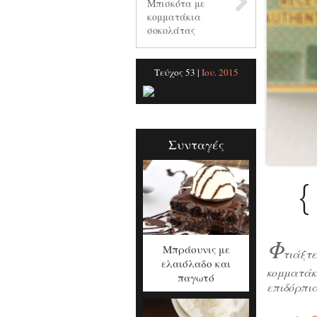
Μπισκότα με
κομματάκια
σοκολάτας
Τεύχος 53 |
Ιου. 2015
Συνταγές
{
Φ
Μπράουνις με
τιάξτε
ελαιόλαδο και
κομματάκ
παγωτό
επιδόρπια