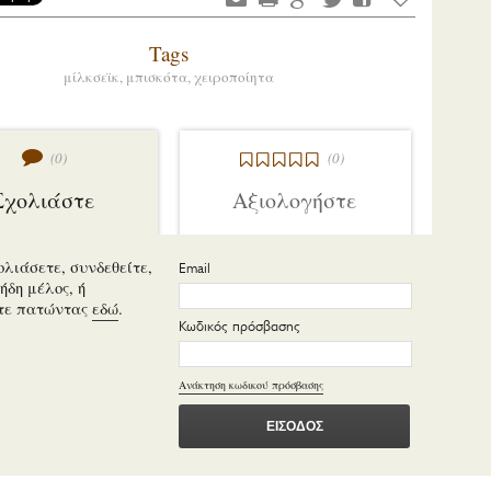
Tags
μίλκσεϊκ,
μπισκότα,
χειροποίητα
(0)
(0)
Σχολιάστε
Αξιολογήστε
ολιάσετε, συνδεθείτε,
Email
ήδη μέλος, ή
τε πατώντας
εδώ
.
Κωδικός πρόσβασης
Ανάκτηση κωδικού πρόσβασης