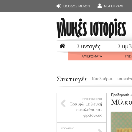
ΕΙΣΟΔΟΣ ΜΕΛΩΝ
ΝΕΑ ΕΓΓΡΑΦΗ
Συνταγές
Συμβ
ΑΦΙΕΡΩΜΑΤΑ
ΓΝΩ
Συνταγές
Κουλούρια - μπισκότ
Προδημοσίευ
Μίλκσ
ΠΡΟΗΓΟΥΜΕΝΟ
Τράιφλ με λευκή
σοκολάτα και
φράουλες
ΕΠΟΜΕΝΟ