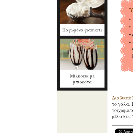
Υ
Παγωμένο γιαούρτι
Μίλκσεϊκ με
μπισκότα
Διαδικασ
το γάλα. 
τοιχώματα
μίλκσεϊκ.