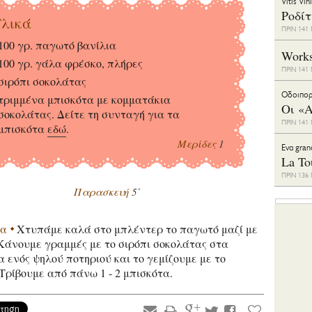
Vitis Vin
Ροδί
λικά
ΠΡΙΝ 14
100 γρ. παγωτό βανίλια
Work
100 γρ. γάλα φρέσκο, πλήρες
ΠΡΙΝ 14
σιρόπι σοκολάτας
Οδοιπορ
τριμμένα μπισκότα με κομματάκια
Οι «Α
σοκολάτας. Δείτε τη συνταγή για τα
ΠΡΙΝ 14
μπισκότα
εδώ
.
Μερίδες
1
Eνα gran
La To
ΠΡΙΝ 13
Παρασκευή
5΄
ία
Χτυπάμε καλά στο μπλέντερ το παγωτό μαζί με
Κάνουμε γραμμές με το σιρόπι σοκολάτας στα
 ενός ψηλού ποτηριού και το γεμίζουμε με το
 Τρίβουμε από πάνω 1 - 2 μπισκότα.