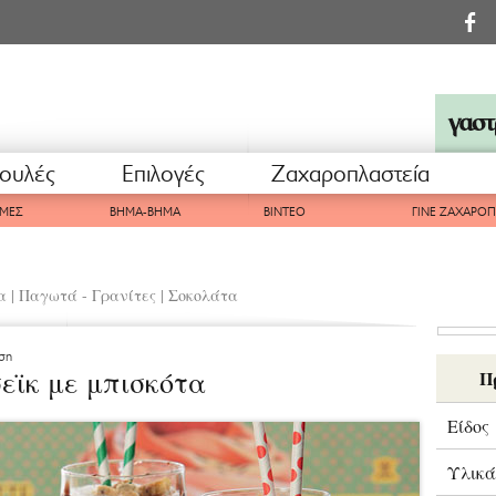
ουλές
Επιλογές
Ζαχαροπλαστεία
ΜΕΣ
ΒΗΜΑ-ΒΗΜΑ
ΒΙΝΤΕΟ
ΓΙΝΕ ΖΑΧΑΡΟ
α
|
Παγωτά - Γρανίτες
|
Σοκολάτα
ση
εϊκ με μπισκότα
Π
Είδος
Υλικά