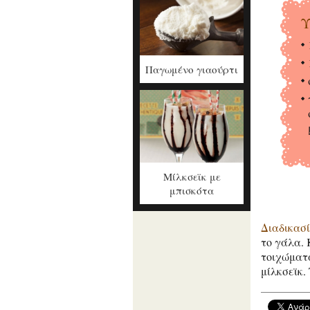
Υ
Παγωμένο γιαούρτι
Μίλκσεϊκ με
μπισκότα
Διαδικασ
το γάλα. 
τοιχώματα
μίλκσεϊκ.