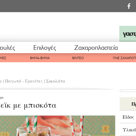
ουλές
Επιλογές
Ζαχαροπλαστεία
ΜΕΣ
ΒΗΜΑ-ΒΗΜΑ
ΒΙΝΤΕΟ
ΓΙΝΕ ΖΑΧΑΡΟ
α
|
Παγωτά - Γρανίτες
|
Σοκολάτα
ση
εϊκ με μπισκότα
Π
Είδος
Υλικά