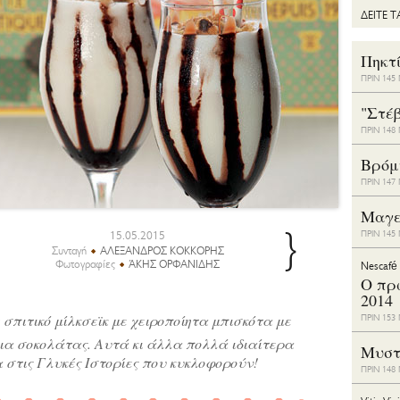
ΔΕΙΤΕ 
Πηκτ
ΠΡΙΝ 14
"Στέ
ΠΡΙΝ 14
Bρόμ
ΠΡΙΝ 14
Μαγε
}
15.05.2015
ΠΡΙΝ 14
Συνταγή
ΑΛΕΞΑΝΔΡΟΣ ΚΟΚΚΟΡΗΣ
Φωτογραφίες
ΆΚΗΣ ΟΡΦΑΝΙΔΗΣ
Nescafé
Ο πρ
2014
 σπιτικό μίλκσεϊκ με χειροποίητα μπισκότα με
ΠΡΙΝ 15
ια σοκολάτας. Αυτά κι άλλα πολλά ιδιαίτερα
Μυστ
 στις Γλυκές Ιστορίες που κυκλοφορούν!
ΠΡΙΝ 14