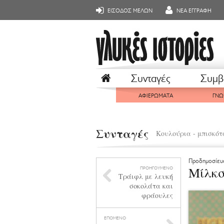
ΕΙΣΟΔΟΣ ΜΕΛΩΝ
ΝΕΑ ΕΓΓΡΑΦΗ
Συνταγές
Συμβ
ΑΦΙΕΡΩΜΑΤΑ
ΓΝΩ
Συνταγές
Κουλούρια - μπισκότ
Προδημοσίευ
Μίλκσ
ΠΡΟΗΓΟΥΜΕΝΟ
Τράιφλ με λευκή
σοκολάτα και
φράουλες
ΕΠΟΜΕΝΟ