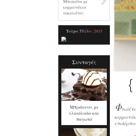
Μπισκότα με
κομματάκια
σοκολάτας
Τεύχος 53 |
Ιου. 2015
Συνταγές
{
Φ
Μπράουνις με
τιάξτε
ελαιόλαδο και
κομματάκ
παγωτό
επιδόρπια