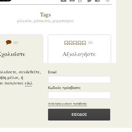
Tags
μίλκσεϊκ,
μπισκότα,
χειροποίητα
(0)
(0)
Σχολιάστε
Αξιολογήστε
ολιάσετε, συνδεθείτε,
Email
ήδη μέλος, ή
τε πατώντας
εδώ
.
Κωδικός πρόσβασης
Ανάκτηση κωδικού πρόσβασης