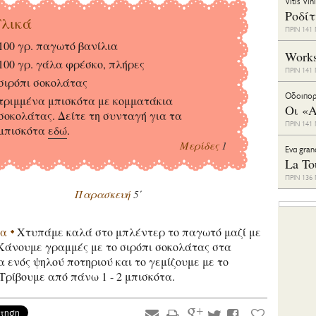
Vitis Vin
Ροδί
λικά
ΠΡΙΝ 14
100 γρ. παγωτό βανίλια
Work
100 γρ. γάλα φρέσκο, πλήρες
ΠΡΙΝ 14
σιρόπι σοκολάτας
Οδοιπορ
τριμμένα μπισκότα με κομματάκια
Οι «Α
σοκολάτας. Δείτε τη συνταγή για τα
ΠΡΙΝ 14
μπισκότα
εδώ
.
Μερίδες
1
Eνα gran
La To
ΠΡΙΝ 13
Παρασκευή
5΄
ία
Χτυπάμε καλά στο μπλέντερ το παγωτό μαζί με
Κάνουμε γραμμές με το σιρόπι σοκολάτας στα
 ενός ψηλού ποτηριού και το γεμίζουμε με το
 Τρίβουμε από πάνω 1 - 2 μπισκότα.