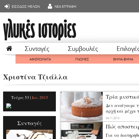
ΕΙΣΟΔΟΣ ΜΕΛΩΝ
ΝΕΑ ΕΓΓΡΑΦΗ
Συνταγές
Συμβουλές
Επιλογέ
ΑΦΙΕΡΩΜΑΤΑ
ΓΝΩΜΕΣ
ΒΗΜΑ-ΒΗΜΑ
Χριστίνα Τζιάλλα
Τρία μυστικά
Τεύχος 53 |
Ιου. 2015
Δεν ανοίγουμε τ
αρχή και μέχρι 
το κέικ μας θα 
04.11.2013
Συνταγές
έχει ψηθεί βυθί
Πώς αποστει
μαχαίρι. Αν η λ
υπολείμματα νωπή
Για να διατηρηθ