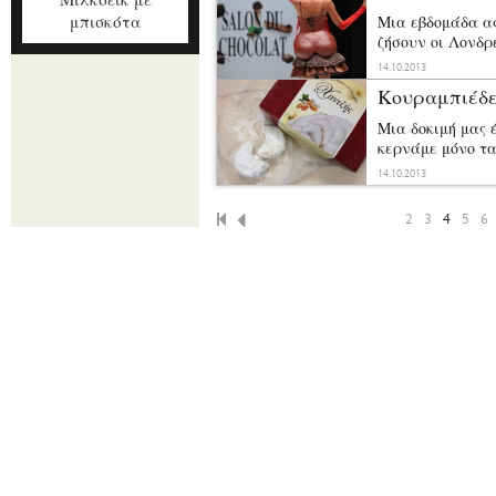
μπισκότα
Μια εβδομάδα α
ζήσουν οι Λονδρ
Σαλόνι Σοκολάτ
14.10.2013
Κουραμπιέδε
Μια δοκιμή μας 
κερνάμε μόνο τ
14.10.2013
2
3
4
5
6