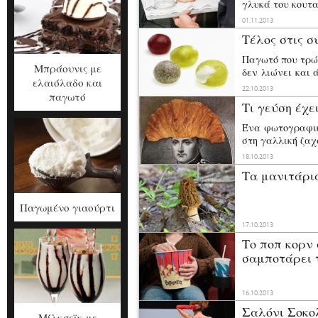
γλυκά του κουτα
πρέπει να τα β
01.11.2013
βάζα. Η διαδικα
Τέλος στις σ
τα βάζα και τα 
και τα βάζουμε 
Παγωτό που τρώγ
Μπράουνις με
δεν λιώνει και 
ελαιόλαδο και
αλλάξουν τη βι
22.10.2013
παγωτό
Τι γεύση έχε
Ένα φωτογραφικ
στη γαλλική ζαχ
αμερικανίδα Sus
18.10.2013
Τα μανιτάρι
Παγωμένο γιαούρτι
17.10.2013
Το ποπ κορν 
σαμποτάρει τ
16.10.2013
Σαλόνι Σοκο
Μίλκσεϊκ με