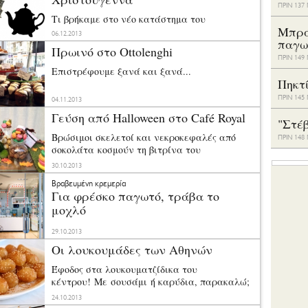
ΠΡΙΝ 13
Τι βρήκαμε στο νέο κατάστημα του
Μπρά
τεϊοπωλείου «Δρόμος του Τσαγιού».
06.12.2013
παγω
Πρωινό στο Ottolenghi
ΠΡΙΝ 14
Επιστρέφουμε ξανά και ξανά...
Πηκτ
ΠΡΙΝ 14
04.11.2013
Γεύση από Halloween στο Café Royal
"Στέ
Βρώσιμοι σκελετοί και νεκροκεφαλές από
ΠΡΙΝ 14
σοκολάτα κοσμούν τη βιτρίνα του
λονδρέζικου «Café».
30.10.2013
Βραβευμένη κρεμερία
Για φρέσκο παγωτό, τράβα το
μοχλό
Μια κρεμερία στην πόλη Χιρόνα της
29.10.2013
Ισπανίας θυμίζει πλατό από ταινία του Tim
Οι λουκουμάδες των Αθηνών
Burton.
Έφοδος στα λουκουματζίδικα του
κέντρου! Με σουσάμι ή καρύδια, παρακαλώ;
24.10.2013