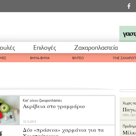
ουλές
Επιλογές
Ζαχαροπλαστεία
ΜΕΣ
ΒΗΜΑ-ΒΗΜΑ
ΒΙΝΤΕΟ
ΓΙΝΕ ΖΑΧΑΡΟ
Κατ' οίκον ζαχαροπλάστες
Χωρίς π
Ακρίβεια στο γραμμάριο
Παγω
ΠΡΙΝ 15
10.12.2013
Προδημ
Δύο «πράσινα» χαρμάνια για τα
Μίλκ
Χριστούγεννα