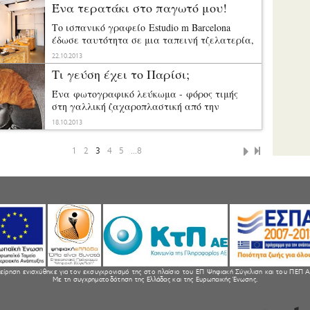
Ένα τερατάκι στο παγωτό μου!
Το ισπανικό γραφείο Estudio m Barcelona
έδωσε ταυτότητα σε μια ταπεινή τζελατερία,
μετατρέποντάς την σε βραβευμένο concept
22.10.2013
store.
Τι γεύση έχει το Παρίσι;
Ένα φωτογραφικό λεύκωμα - φόρος τιμής
στη γαλλική ζαχαροπλαστική από την
αμερικανίδα Susan Hochbaum.
18.10.2013
1
2
3
4
5
...8
είρηση ενισχύθηκε για τον εκσυγχρονισμό της στο πλαίσιο του ΕΠ Ψηφιακή Σύγκλιση και του ΠΕΠ Α
Με τη συγχρηματοδότηση της Ελλάδας και της Ευρωπαικής Ένωσης.