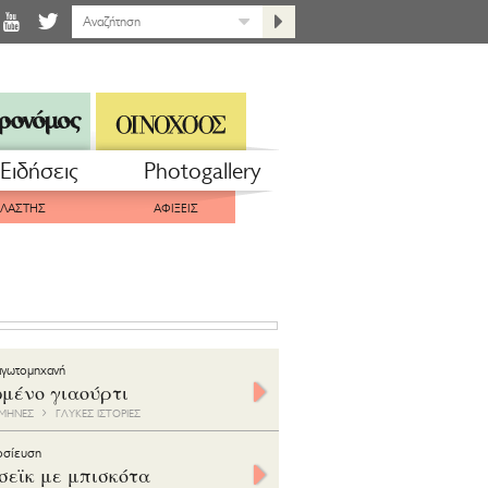
Eιδήσεις
Photogallery
ΠΛΑΣΤΗΣ
ΑΦΙΞΕΙΣ
αγωτομηχανή
μένο γιαούρτι
0 ΜΗΝΕΣ
ΓΛΥΚΕΣ ΙΣΤΟΡΙΕΣ
οσίευση
σεϊκ με μπισκότα