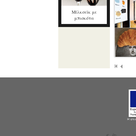
Μίλκσεϊκ με
μπισκότα
Η επιχ